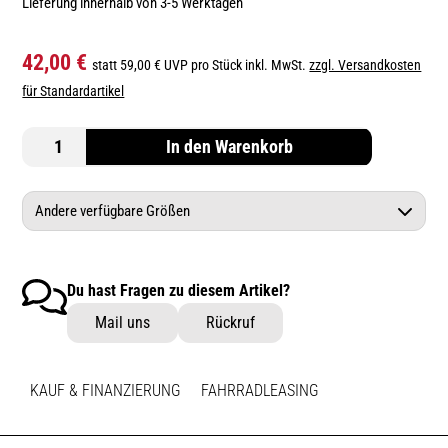
Lieferung innerhalb von 3-5 Werktagen
42,00 €
statt 59,00 € UVP pro Stück inkl. MwSt.
zzgl. Versandkosten
für Standardartikel
In den Warenkorb
Andere verfügbare Größen
Specialized Comp Multi Stem Black/Charcoal 31.8mm x
90mm 12 Degree
Du hast Fragen zu diesem Artikel?
Mail uns
Rückruf
KAUF & FINANZIERUNG
FAHRRADLEASING