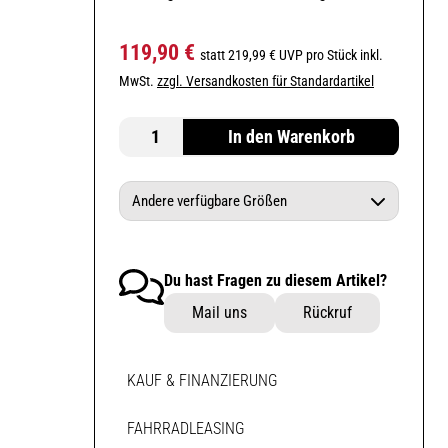
119,90 €
statt 219,99 € UVP pro Stück inkl.
MwSt.
zzgl. Versandkosten für Standardartikel
In den Warenkorb
Andere verfügbare Größen
Fox Weste Baseframe Pro D3O® Black
M
Du hast Fragen zu diesem Artikel?
Fox Weste Baseframe Pro D3O® Black
Mail uns
Rückruf
L
KAUF & FINANZIERUNG
FAHRRADLEASING