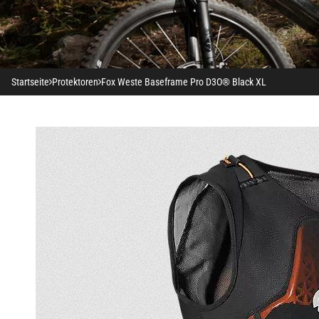
Startseite
Protektoren
Fox Weste Baseframe Pro D3O® Black XL