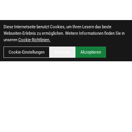
Diese Internetseite benutzt Cookies, um Ihren Lesern das beste
Webseiten-Erlebnis zu ermöglichen. Weitere Informationen finden Sie in
unseren
Cookie-Richtlinien.
Cookie-Einstellungen
Ablehnen
Akzeptieren
FILTER