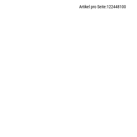
Artikel pro Seite:
12
24
48
100