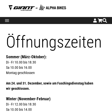
E-Bike
Mountainbike
Kids
SALE TEILE
Öffnungszeiten
E-Mountainbike
MTB - Full Suspension
Hosen
Schaltung
E-Trekkingbike
MTB - Hardtail
Jerseys
Sommer (März-Oktober):
E-City
Di - Fr 10.00 bis 18.30
Sa 10.00 bis 16.00
E-Road
Montag geschlossen
E-Gravel
Am 24. und 31. Dezember, sowie am Faschingsdienstag haben
wir geschlossen.
Winter (November-Februar)
Di - Fr 12.00 bis 18.30
Sa 10.00 bis 14.00