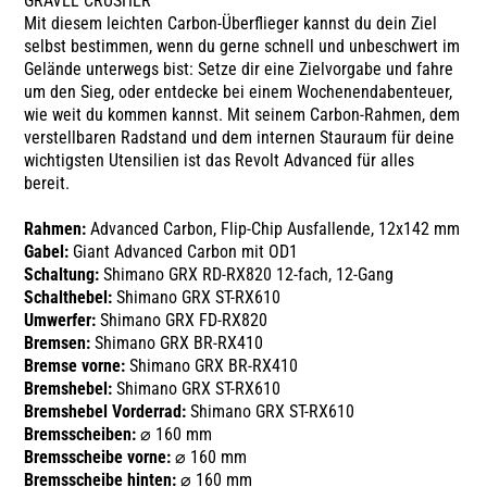
GRAVEL CRUSHER
Mit diesem leichten Carbon-Überflieger kannst du dein Ziel
selbst bestimmen, wenn du gerne schnell und unbeschwert im
Gelände unterwegs bist: Setze dir eine Zielvorgabe und fahre
um den Sieg, oder entdecke bei einem Wochenendabenteuer,
wie weit du kommen kannst. Mit seinem Carbon-Rahmen, dem
verstellbaren Radstand und dem internen Stauraum für deine
wichtigsten Utensilien ist das Revolt Advanced für alles
bereit.
Rahmen:
Advanced Carbon, Flip-Chip Ausfallende, 12x142 mm
Gabel:
Giant Advanced Carbon mit OD1
Schaltung:
Shimano GRX RD-RX820 12-fach, 12-Gang
Schalthebel:
Shimano GRX ST-RX610
Umwerfer:
Shimano GRX FD-RX820
Bremsen:
Shimano GRX BR-RX410
Bremse vorne:
Shimano GRX BR-RX410
Bremshebel:
Shimano GRX ST-RX610
Bremshebel Vorderrad:
Shimano GRX ST-RX610
Bremsscheiben:
⌀ 160 mm
Bremsscheibe vorne:
⌀ 160 mm
Bremsscheibe hinten:
⌀ 160 mm