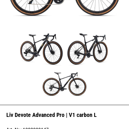
Liv Devote Advanced Pro | V1 carbon L