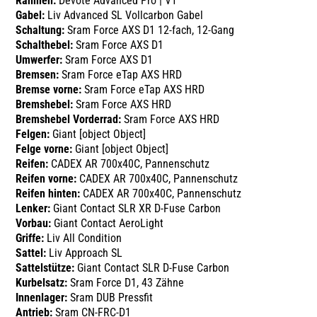
Rahmen:
Devote Advanced Pro | V1
Gabel:
Liv Advanced SL Vollcarbon Gabel
Schaltung:
Sram Force AXS D1 12-fach, 12-Gang
Schalthebel:
Sram Force AXS D1
Umwerfer:
Sram Force AXS D1
Bremsen:
Sram Force eTap AXS HRD
Bremse vorne:
Sram Force eTap AXS HRD
Bremshebel:
Sram Force AXS HRD
Bremshebel Vorderrad:
Sram Force AXS HRD
Felgen:
Giant [object Object]
Felge vorne:
Giant [object Object]
Reifen:
CADEX AR 700x40C, Pannenschutz
Reifen vorne:
CADEX AR 700x40C, Pannenschutz
Reifen hinten:
CADEX AR 700x40C, Pannenschutz
Lenker:
Giant Contact SLR XR D-Fuse Carbon
Vorbau:
Giant Contact AeroLight
Griffe:
Liv All Condition
Sattel:
Liv Approach SL
Sattelstütze:
Giant Contact SLR D-Fuse Carbon
Kurbelsatz:
Sram Force D1, 43 Zähne
Innenlager:
Sram DUB Pressfit
Antrieb:
Sram CN-FRC-D1