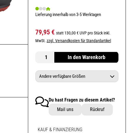
Lieferung innerhalb von 3-5 Werktagen
79,95 €
statt 130,00 € UVP pro Stück inkl.
MwSt.
zzgl. Versandkosten für Standardartikel
In den Warenkorb
Andere verfügbare Größen
Specialized 2FO DH Clip Mountain Bike
Shoes Black/Redwood 40
Du hast Fragen zu diesem Artikel?
Specialized 2FO DH Clip Mountain Bike
Mail uns
Rückruf
Shoes Black/Redwood 42
Specialized 2FO DH Clip Mountain Bike
KAUF & FINANZIERUNG