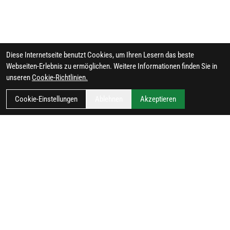
Diese Internetseite benutzt Cookies, um Ihren Lesern das beste
Webseiten-Erlebnis zu ermöglichen. Weitere Informationen finden Sie in
unseren
Cookie-Richtlinien.
Cookie-Einstellungen
Ablehnen
Akzeptieren
FILTER