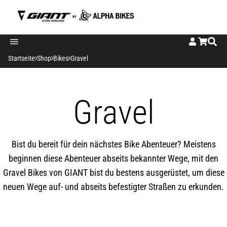
E-Bike
Mountainbike
Kids
SALE TEILE
Startseite
Shop
Bikes
Gravel
E-Mountainbike
MTB - Full Suspension
Hosen
Schaltung
Gravel
E-Trekkingbike
MTB - Hardtail
Jerseys
E-City
E-Road
Bist du bereit für dein nächstes Bike Abenteuer? Meistens
beginnen diese Abenteuer abseits bekannter Wege, mit den
E-Gravel
Gravel Bikes von GIANT bist du bestens ausgerüstet, um diese
neuen Wege auf- und abseits befestigter Straßen zu erkunden.