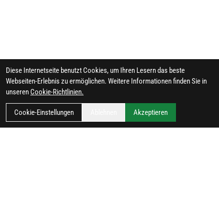
Diese Internetseite benutzt Cookies, um Ihren Lesern das beste
Webseiten-Erlebnis zu ermöglichen. Weitere Informationen finden Sie in
unseren
Cookie-Richtlinien.
Cookie-Einstellungen
Ablehnen
Akzeptieren
FILTER