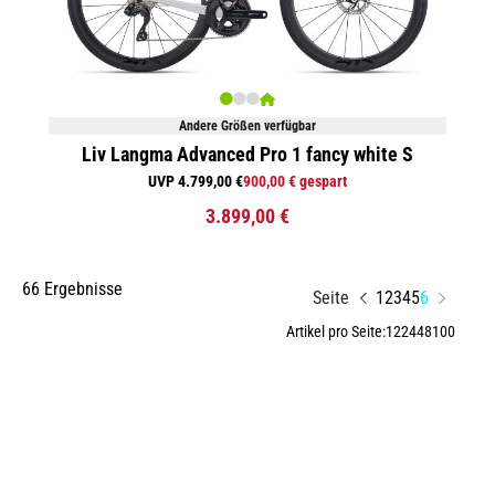
Andere Größen verfügbar
Liv Langma Advanced Pro 1 fancy white S
UVP 4.799,00 €
900,00 € gespart
3.899,00 €
66 Ergebnisse
Seite
1
2
3
4
5
6
Artikel pro Seite:
12
24
48
100