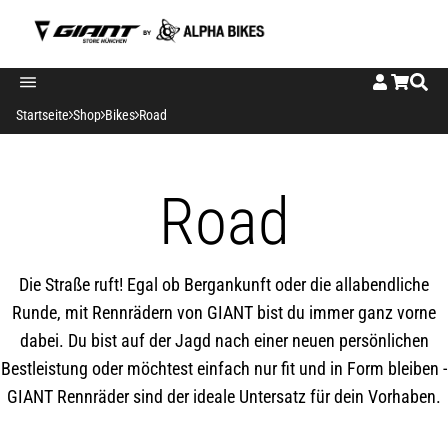
E-Bike
Mountainbike
Kids
SALE TEILE
Startseite
Shop
Bikes
Road
E-Mountainbike
MTB - Full Suspension
Hosen
Schaltung
Road
E-Trekkingbike
MTB - Hardtail
Jerseys
E-City
E-Road
Die Straße ruft! Egal ob Bergankunft oder die allabendliche
Runde, mit Rennrädern von GIANT bist du immer ganz vorne
E-Gravel
dabei. Du bist auf der Jagd nach einer neuen persönlichen
Bestleistung oder möchtest einfach nur fit und in Form bleiben -
GIANT Rennräder sind der ideale Untersatz für dein Vorhaben.