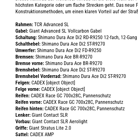
höchsten Kategorie oder um flache Strecken geht. Das neue F
Konstruktionsmethoden, um einen klaren Vorteil auf der Straß
Rahmen:
TCR Advanced SL
Gabel:
Giant Advanced SL Vollcarbon Gabel
Schaltung:
Shimano Dura Ace Di2 RD-R9250 12-fach, 12-Gang
Schalthebel:
Shimano Dura Ace Di2 ST-R9270
Umwerfer:
Shimano Dura Ace Di2 FD-R9250
Bremsen:
Shimano Dura Ace BR-R9270
Bremse vorne:
Shimano Dura Ace BR-R9270
Bremshebel:
Shimano Dura Ace Di2 ST-R9270
Bremshebel Vorderrad:
Shimano Dura Ace Di2 ST-R9270
Felgen:
CADEX [object Object]
Felge vorne:
CADEX [object Object]
Reifen:
CADEX Race GC 700x28C, Pannenschutz
Reifen vorne:
CADEX Race GC 700x28C, Pannenschutz
Reifen hinten:
CADEX Race GC 700x28C, Pannenschutz
Lenker:
Giant Contact SLR
Vorbau:
Giant Contact SLR Aerolight
Griffe:
Giant Stratus Lite 2.0
Sattel:
CADEX AMP