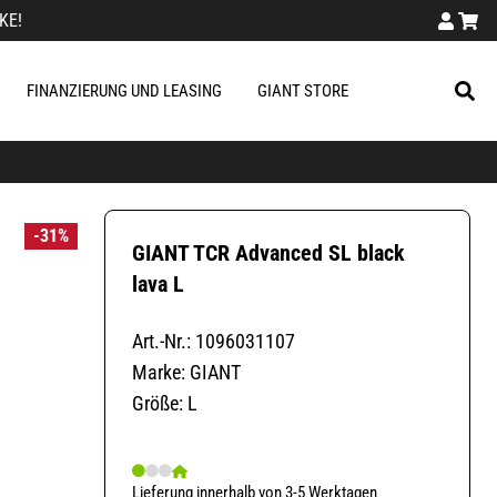
KE!
FINANZIERUNG UND LEASING
GIANT STORE
-31%
GIANT TCR Advanced SL black
lava L
Art.-Nr.: 1096031107
Marke: GIANT
Größe: L
Lieferung innerhalb von 3-5 Werktagen