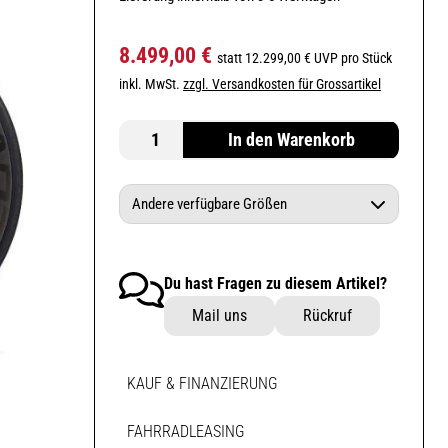
8.499,00 €
statt 12.299,00 € UVP pro Stück
inkl. MwSt.
zzgl. Versandkosten für Grossartikel
In den Warenkorb
Andere verfügbare Größen
GIANT TCR Advanced SL black lava M
Du hast Fragen zu diesem Artikel?
GIANT TCR Advanced SL black lava XL
Mail uns
Rückruf
KAUF & FINANZIERUNG
FAHRRADLEASING