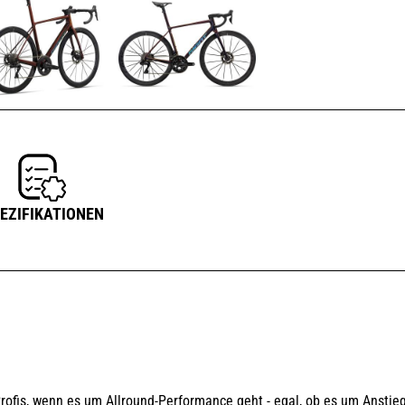
EZIFIKATIONEN
rofis, wenn es um Allround-Performance geht - egal, ob es um Anstie