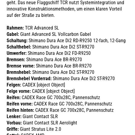
geht. Das neue Flaggschiff TCR nutzt Systemintegration und
innovative Konstruktionsmethoden, um einen klaren Vorteil
auf der Straße zu bieten.
Rahmen:
TCR Advanced SL
Gabel:
Giant Advanced SL Vollcarbon Gabel
Schaltung:
Shimano Dura Ace Di2 RD-R9250 12-fach, 12-Gang
Schalthebel:
Shimano Dura Ace Di2 ST-R9270
Umwerfer:
Shimano Dura Ace Di2 FD-R9250
Bremsen:
Shimano Dura Ace BR-R9270
Bremse vorne:
Shimano Dura Ace BR-R9270
Bremshebel:
Shimano Dura Ace Di2 ST-R9270
Bremshebel Vorderrad:
Shimano Dura Ace Di2 ST-R9270
Felgen:
CADEX [object Object]
Felge vorne:
CADEX [object Object]
Reifen:
CADEX Race GC 700x28C, Pannenschutz
Reifen vorne:
CADEX Race GC 700x28C, Pannenschutz
Reifen hinten:
CADEX Race GC 700x28C, Pannenschutz
Lenker:
Giant Contact SLR
Vorbau:
Giant Contact SLR Aerolight
Griffe:
Giant Stratus Lite 2.0