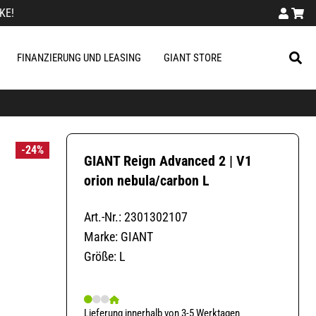
KE!
FINANZIERUNG UND LEASING
GIANT STORE
-24%
GIANT Reign Advanced 2 | V1
orion nebula/carbon L
Art.-Nr.: 2301302107
Marke: GIANT
Größe: L
Lieferung innerhalb von 3-5 Werktagen