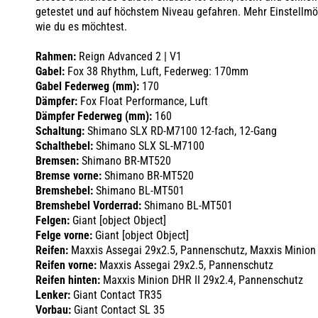
getestet und auf höchstem Niveau gefahren. Mehr Einstellmögl
wie du es möchtest.
Rahmen:
Reign Advanced 2 | V1
Gabel:
Fox 38 Rhythm, Luft, Federweg: 170mm
Gabel Federweg (mm):
170
Dämpfer:
Fox Float Performance, Luft
Dämpfer Federweg (mm):
160
Schaltung:
Shimano SLX RD-M7100 12-fach, 12-Gang
Schalthebel:
Shimano SLX SL-M7100
Bremsen:
Shimano BR-MT520
Bremse vorne:
Shimano BR-MT520
Bremshebel:
Shimano BL-MT501
Bremshebel Vorderrad:
Shimano BL-MT501
Felgen:
Giant [object Object]
Felge vorne:
Giant [object Object]
Reifen:
Maxxis Assegai 29x2.5, Pannenschutz, Maxxis Minion 
Reifen vorne:
Maxxis Assegai 29x2.5, Pannenschutz
Reifen hinten:
Maxxis Minion DHR II 29x2.4, Pannenschutz
Lenker:
Giant Contact TR35
Vorbau:
Giant Contact SL 35