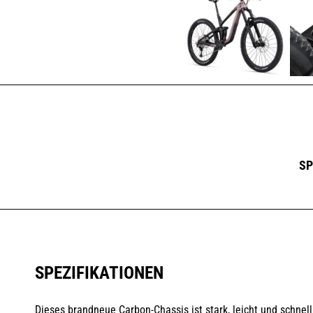
SP
SPEZIFIKATIONEN
Dieses brandneue Carbon-Chassis ist stark, leicht und schnel