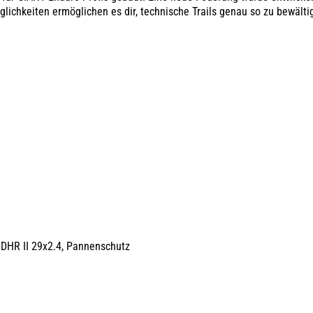
ichkeiten ermöglichen es dir, technische Trails genau so zu bewälti
DHR II 29x2.4, Pannenschutz