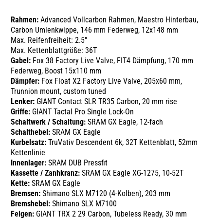
Rahmen:
Advanced Vollcarbon Rahmen, Maestro Hinterbau,
Carbon Umlenkwippe, 146 mm Federweg, 12x148 mm
Max. Reifenfreiheit: 2.5"
Max. Kettenblattgröße: 36T
Gabel:
Fox 38 Factory Live Valve, FIT4 Dämpfung, 170 mm
Federweg, Boost 15x110 mm
Dämpfer:
Fox Float X2 Factory Live Valve, 205x60 mm,
Trunnion mount, custom tuned
Lenker:
GIANT Contact SLR TR35 Carbon, 20 mm rise
Griffe:
GIANT Tactal Pro Single Lock-On
Schaltwerk / Schaltung:
SRAM GX Eagle, 12-fach
Schalthebel:
SRAM GX Eagle
Kurbelsatz:
TruVativ Descendent 6k, 32T Kettenblatt, 52mm
Kettenlinie
Innenlager:
SRAM DUB Pressfit
Kassette / Zanhkranz:
SRAM GX Eagle XG-1275, 10-52T
Kette:
SRAM GX Eagle
Bremsen:
Shimano SLX M7120 (4-Kolben), 203 mm
Bremshebel:
Shimano SLX M7100
Felgen:
GIANT TRX 2 29 Carbon, Tubeless Ready, 30 mm